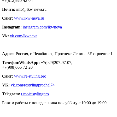
+7(812)920-42-04
Почта:
info@lkw-neva.ru
Сайт:
www.lkw-neva.ru
Instagram:
instagram.com/lkwneva
Vk:
vk.com/lkwneva
Адрес:
Россия, г. Челябинск, Проспект Ленина 3Е строение 1
Телефон/WhatsApp:
+7(929)207-97-07,
+7(908)066-72-20
Сайт:
www.re-styling.pro
VK:
vk.com/restylingprochel74
Telegram:
t.me/restylingpro
Режим работы с понедельника по субботу с 10:00 до 19:00.