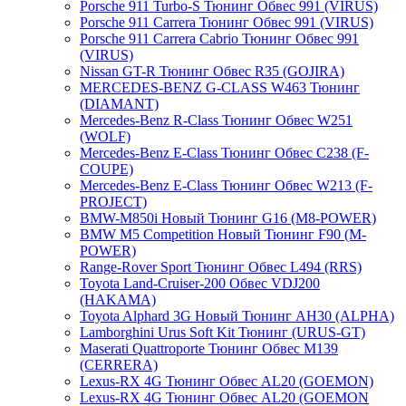
Porsche 911 Turbo-S Тюнинг Обвес 991 (VIRUS)
Porsche 911 Carrera Тюнинг Обвес 991 (VIRUS)
Porsche 911 Carrera Cabrio Тюнинг Обвес 991
(VIRUS)
Nissan GT-R Тюнинг Обвес R35 (GOJIRA)
MERCEDES-BENZ G-CLASS W463 Тюнинг
(DIAMANT)
Mercedes-Benz R-Class Тюнинг Обвес W251
(WOLF)
Mercedes-Benz E-Class Тюнинг Обвес С238 (F-
COUPE)
Mercedes-Benz E-Class Тюнинг Обвес W213 (F-
PROJECT)
BMW-M850i Новый Тюнинг G16 (M8-POWER)
BMW M5 Competition Новый Тюнинг F90 (M-
POWER)
Range-Rover Sport Тюнинг Обвес L494 (RRS)
Toyota Land-Cruiser-200 Обвес VDJ200
(HAKAMA)
Toyota Alphard 3G Новый Тюнинг AH30 (ALPHA)
Lamborghini Urus Soft Kit Тюнинг (URUS-GT)
Maserati Quattroporte Тюнинг Обвес M139
(CERRERA)
Lexus-RX 4G Тюнинг Обвес AL20 (GOEMON)
Lexus-RX 4G Тюнинг Обвес AL20 (GOEMON