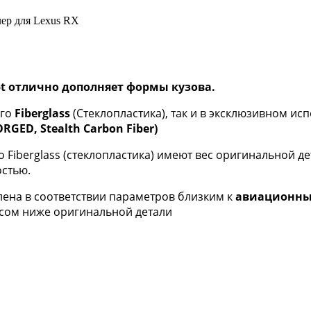
ер для Lexus RX
pt отлично дополняет формы кузова.
ого
Fiberglass
(Стеклопластика), так и в эксклюзивном ис
FORGED, Stealth Carbon Fiber)
 Fiberglass (стеклопластика) имеют вес оригинальной д
стью.
влена в соответствии параметров близким к
авиационны
сом ниже оригинальной детали