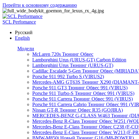
Перейти к основному содержанию
SCL Perfomance
Русский
English
Модели
McLaren 720s Тюнинг Обвес
Lamborghini Urus (URUS-GT) Carbon Edition
Lamborghini Urus Тюнинг (URUS-GT)
Cadillac Escalade 5-Gen Тюнинг Обвес (MIRIADA
Porsche 911 992 Turbo S (VIRUS2)
Mercedes-AMG GT63S Тюнинг X290 (DIAMANT
Porsche 911 GT3 Тюнинг Обвес 991 (VIRUS)
Porsche 911 Turbo-S Тюнинг Обвес 991 (VIRUS)
Porsche 911 Carrera Тюнинг Обвес 991 (VIRUS)
Porsche 911 Carrera Cabrio Тюнинг Обвес 991 (VI
Nissan GT-R Тюнинг Обвес R35 (GOJIRA)
MERCEDES-BENZ G-CLASS W463 Тюнинг (D
Mercedes-Benz R-Class Тюнинг Обвес W251 (WO
Mercedes-Benz E-Class Тюнинг Обвес С238 (F-C
Mercedes-Benz E-Class Тюнинг Обвес W213 (F-P
BMW-M850i Новый Тюнинг G16 (M8-POWER)