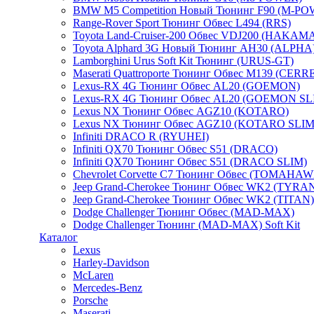
BMW M5 Competition Новый Тюнинг F90 (M-P
Range-Rover Sport Тюнинг Обвес L494 (RRS)
Toyota Land-Cruiser-200 Обвес VDJ200 (HAKAM
Toyota Alphard 3G Новый Тюнинг AH30 (ALPHA
Lamborghini Urus Soft Kit Тюнинг (URUS-GT)
Maserati Quattroporte Тюнинг Обвес M139 (CER
Lexus-RX 4G Тюнинг Обвес AL20 (GOEMON)
Lexus-RX 4G Тюнинг Обвес AL20 (GOEMON SL
Lexus NX Тюнинг Обвес AGZ10 (KOTARO)
Lexus NX Тюнинг Обвес AGZ10 (KOTARO SLIM
Infiniti DRACO R (RYUHEI)
Infiniti QX70 Тюнинг Обвес S51 (DRACO)
Infiniti QX70 Тюнинг Обвес S51 (DRACO SLIM)
Chevrolet Corvette C7 Тюнинг Обвес (TOMAHAW
Jeep Grand-Cherokee Тюнинг Обвес WK2 (TYR
Jeep Grand-Cherokee Тюнинг Обвес WK2 (TITAN)
Dodge Challenger Тюнинг Обвес (MAD-MAX)
Dodge Challenger Тюнинг (MAD-MAX) Soft Kit
Каталог
Lexus
Harley-Davidson
McLaren
Mercedes-Benz
Porsche
Maserati