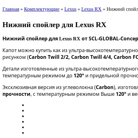
Главная
»
Комплектующие
»
Lexus
»
Lexus RX
»
Нижний спойл
Нижний спойлер для Lexus RX
Нижний спойлер для
от SCL-GLOBAL-Conce
Lexus RX
Капот можно купить как из ультра-высокотемпературн
рисунком (
Carbon Twill 2/2, Carbon Twill 4/4, Carbon 
Детали изготовленные из ультра-высокотемпературного
температурным режимом до
120°
и придельной прочно
Эксклюзивная версия
из углеволокна (
Carbon
), изгото
прочности
, с температурным режимом Выше
120°
и ве